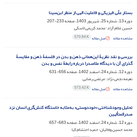
بستار علّی فیزیکی و فاعلیت الهی از منظر ابن‌سینا
دوره 13، شماره 25، شهریور 1403، صفحه
233-207
حسین غلام آزاد؛ محمد کریمی لاسکی
570.84 K
مشاهده مقاله
اصل مقاله
بررسی و نقد نظریۀ این‌همانی ذهن و بدن در فلسفۀ ذهن و مقایسۀ
گذرای آن با دیدگاه ملاصدرا درباره رابطۀ نفس و بدن
دوره 12، شماره 24، اسفند 1402، صفحه
656-631
نعیمه نجمی نژاد؛ مرتضی رضایی
573.42 K
مشاهده مقاله
اصل مقاله
تحلیل وجودشناختی «خوددوستی» به‌مثابه خاستگاه کنش‌گری انسان نزد
صدرالمتألهین
دوره 12، شماره 24، اسفند 1402، صفحه
683-657
محمد حسین وفائیان؛ حمید احتشام کیا