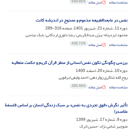
649.89 K
مشاهده مقاله
اصل مقاله
نفس در مابعدالطبیعه مذموم و ممدوح در اندیشه کانت
دوره 11، شماره 21، شهریور 1401، صفحه
316-289
محمود ایزدپناه؛ بیژن عبدالکریمی؛ رضا داوری اردکانی؛ بابک عباسی
436.73 K
مشاهده مقاله
اصل مقاله
بررسی چگونگی تکون نفس انسانی از منظر قرآن کریم و حکمت متعالیه
دوره 10، شماره 20، اسفند 1400
روح الله شاکری زواردهی؛ احمد ولیعی ابرقویی
395.48 K
مشاهده مقاله
اصل مقاله
تأثیر نگرش «فوق تجردی به نفس» بر سبک زندگی انسان بر اساس فلسفة
ملاصدرا
دوره 9، شماره 17، شهریور 1399
منوچهر شامی نژاد؛ حسین اترک