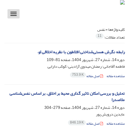
Toggle
vigation
کلیدواژه‌ها =
نفس
11
تعداد مقالات:
رابطه نگرش هستی‌شناختی افلاطون با نظریه اخلاقی او.
دوره 14، شماره 27، شهریور 1404، صفحه
81-109
فاطمه آقاجانی؛ رمضان مهدوی آزادبنی؛ کوکب دارابی
753.9 K
مشاهده مقاله
اصل مقاله
تحلیل و بررسی امکان تاثیر گذاری محیط بر اخلاق، بر اساس نفس‌شناسی
ملاصدرا
دوره 14، شماره 27، شهریور 1404، صفحه
279-304
عابدین درویش پور
846.19 K
مشاهده مقاله
اصل مقاله