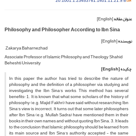
20.1001.1.23453761.1401.11.21.9.6
عنوان مقاله
[English]
Philosophy and Philosopher According to Ibn Sina
نویسنده
[English]
Zakarya Baharnezhad
Associate Professor of Islamic Philosophy and Theology, Shahid
Beheshti University
چکیده
[English]
In this paper, the author has tried to describe the nature of
philosophy and the definition of a philosopher via studying and
investigating the Ibn Sina's works, This method has several
benefits: 1. It is known that what some scholars of the history of
philosophy (e.g. Majid Fakhri) have said without researching Ibn
Sina's view is incorrect. It turns out that some later philosophers
after Ibn Sina (e.g. Mullah Sadra) have mentioned them in their
books in their own names and without quoting Ibn Sina. 3. It leads
to the conclusion that Islamic philosophy should be learned from
its main source and Ibn Sina's authority accepted - the same