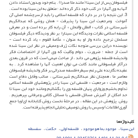
فیلسوفان پس از ابن سینا ( مانند ملا صدرا) . بنام خود وبدون استناد دادن
آنها به وی آنهارا در کتب خود ذکر کرده اند ؛ متعلق به ابن سینا بوده است .
3. این نتیجه را در بر دارد که فلسفه اسلامی را باید ازسرچشمه اصلی آن
آموخت ومرجعیت ابن سینا را پذیرفت - همان روشی که عبدالکریم
شهرستانی در کتاب « ا
لملل والنحل
» آن رابه کار برده است و در معرفی
فلسفه اسلامی نظرات ودیدگاه ابن سینارا بر نظر ودیدگاه دیگر فیلسوفان
مسلمان ترجیح داده واز او به عنوان « علّامة القوم » یاد کرده است -
نویسنده دراین بررسی متوجه نکات ژرف وعمیقی در نظر ابن سینا شده
است از جمله : ضرورت ، دوام وکلیت که وی آنهارا از اختصاصات فکر
واندیشه فلسفه پژوهی می داند ، از مباحث مهمی است که در قرون بعدی
درآثار فیلسوفانی مانند کانت می توان اهمیت آنها را مشاهده کرد . به
عقیده نگارنده علی رغم سیطره فلسفه صدرائی بر فکر واندیشه فیلسوفان
معاصر ما ، همچنان نظر عبدالکریم شهرستانی ، صائب وقابل دفاع است
ولازم است « مرجعیت » فلسفی ابن سینا رادر پژوهشهای فلسفه اسلامی
تداوم بخشیم وزوایای پنهان فلسفه وی را بگشائیم ومانند خود ابن سینا تا
حد امکان از آمیزش مسائل فلسفی با مسائل کلامی وعرفانی بپرهیزیم .
روش پژوهش در این مقاله ، در مرحلۀ نخست روش کتابخانه ای(ویا جمع
آوری اطلاعات) وسپس با روش توصیفی تحلیلی انجام پذیرفته است.
کلیدواژه‌ها
ابن سینا
موجود بما هو موجود
فلسفه اولی
حکمت
سفسطه