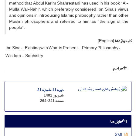
method that Abdul Karim Shahrestani has used in his book "Al-
Mulla Wal-Nahl", which preferably considered Ibn Sina's views
and opinions in introducing Islamic philosophy rather than other
Muslim philosophers, and referred to him as "the sign of the
people".
کلیدواژه‌ها
[English]
Ibn Sina
Existing with What is Present
Primary Philosophy
Wisdom
Sophistry
مراجع
دوره 11، شماره 21
شهریور 1401
صفحه
264-241
فایل ها
XML