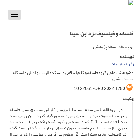
Toggle
vigation
فلسفه و فیلسوف نزد ابن سینا
نوع مقاله : مقاله پژوهشی
نویسنده
زکریا بهار نژاد
عضو هیئت علمی گروه فلسفه و کلام اسلامی دانشکده الهیات و ادیان دانشگاه
شهید بهشتی
10.22061/ORJ.2022.1750
چکیده
در این مقاله تلاش شده است تا با بررسی آثار ابن سینا، چیستی فلسفه
وتعریف فیلسوف نزد وی تبیین ومورد تحقیق قرار گیرد . این روش مفید
چند فائده است : 1. آنکه دانسته می شود آنچه راکه برخی( مانند ماجد
فخری) . از محققان تاریخ فلسفه ، بدون تحقیق در باره دید گاه ابن سینا گفته
اند ناصواب ونادرست است .2. معلوم می گردد ، مطالبی را که برخی از