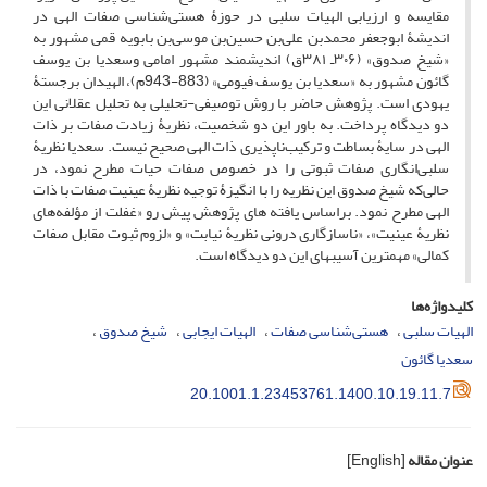
مقایسه و ارزیابی الهیات سلبی در حوزۀ هستی‌شناسی صفات الهی در
اندیشۀ ابوجعفر محمدبن علی‌بن حسین‌بن موسی‌بن بابویه قمی مشهور به
«شیخ صدوق» (۳۰۶ـ ۳۸۱ق) اندیشمند مشهور امامی وسعدیا بن یوسف
گائون مشهور به «سعدیا بن یوسف فیومی» (883-943م)، ‌الهی­دان برجستۀ
یهودی است. پژوهش حاضر با روش توصیفی-تحلیلی به تحلیل عقلانی این
دو دیدگاه پرداخت. به باور این دو شخصیت، نظریۀ زیادت صفات بر ذات
الهی در سایۀ بساطت و ترکیب‌ناپذیری ذات الهی صحیح نیست. سعدیا نظریۀ
سلبی‌انگاری صفات ثبوتی را در خصوص صفات حیات مطرح نمود، در
حالی‌که شیخ صدوق این نظریه را با انگیزۀ توجیه نظریۀ عینیت صفات با ذات
الهی مطرح نمود. براساس یافته های پژوهش پیش رو «غفلت از مؤلفه‌های
نظریۀ عینیت»، «ناسازگاری درونی نظریۀ نیابت» و «لزوم ثبوت مقابل صفات
کمالی» مهمترین آسیب­های این دو دیدگاه است.
کلیدواژه‌ها
الهیات سلبی
هستی‌شناسی صفات
الهیات ایجابی
شیخ صدوق
سعدیا گائون
20.1001.1.23453761.1400.10.19.11.7
عنوان مقاله
[English]