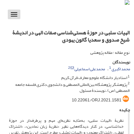
Toggle
vigation
الهیات سلبی در حوزۀ هستی‌شناسی صفات الهی در اندیشۀ
شیخ صدوق و سعدیا گائون یهودی
نوع مقاله : مقاله پژوهشی
نویسندگان
2
1
محمد اکبری
محمدعلی اسماعیلی
1
استادیار دانشگاه علوم و معارف قرآن کریم
2
پژوهشگر پژوهشگاه بین‌المللی المصطفی و دانشجوی دکتری فلسفه جامعه
المصطفی (ص)، نویسندۀ مسئول
10.22061/ORJ.2021.1581
چکیده
نظریۀ «الهیات سلبی» به‌مثابه نظریه‌ای مهم و پرطرفدار در حوزۀ
خداشناسی، در کنار دیدگاه‌هایی نظیر «نظریۀ زبان نمادین»، «اشتراک
لفظی»، «اشتراک معنوی» و «الهیات تمثیلی» مطرح است. این پژوهش تقریر،