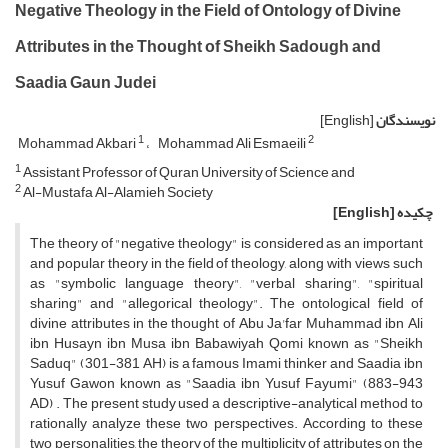
Negative Theology in the Field of Ontology of Divine
Attributes in the Thought of Sheikh Sadough and
Saadia Gaun Judei
نویسندگان
[English]
1
2
Mohammad Akbari
Mohammad Ali Esmaeili
1
Assistant Professor of Quran University of Science and
2
Al-Mustafa Al-Alamieh Society
چکیده
[English]
The theory of "negative theology" is considered as an important
and popular theory in the field of theology, along with views such
as "symbolic language theory", "verbal sharing", "spiritual
sharing" and "allegorical theology". The ontological field of
divine attributes in the thought of Abu Ja'far Muhammad ibn Ali
ibn Husayn ibn Musa ibn Babawiyah Qomi known as "Sheikh
Saduq" (301-381 AH) is a famous Imami thinker and Saadia ibn
Yusuf Gawon known as "Saadia ibn Yusuf Fayumi" (883-943
AD) . The present study used a descriptive-analytical method to
rationally analyze these two perspectives. According to these
two personalities, the theory of the multiplicity of attributes on the