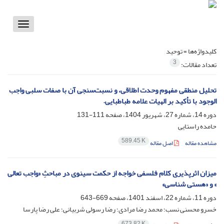
Toggle
vigation
کلیدواژه‌ها =
توحید
3
تعداد مقالات:
تحلیل منطقی مفهوم وحدت اطلاقی، و نسبت‌سنجی آن با صفات سلبی واجب
الوجود با تأکید بر الهیات علامه طباطبایی.
دوره 14، شماره 27، شهریور 1404، صفحه
111-131
حامده راستایی
589.45 K
مشاهده مقاله
اصل مقاله
میزان اثرپذیری کلام فلسفی خواجه از حکمت سینوی در مباحثِ «واجب تعالی
» و «هستی شناسی»
دوره 11، شماره 22، اسفند 1401، صفحه
669-643
خسرو محسنی نسب؛ محمد رضا مرادی؛ رضا رسولی شربیانی؛ علی رضا پارسا
673.82 K