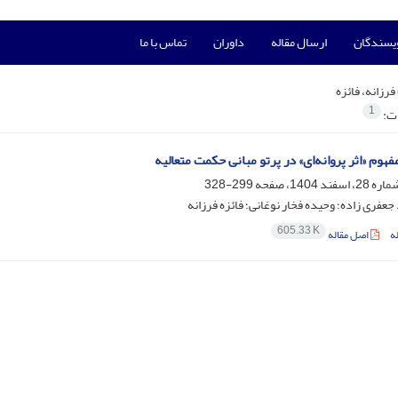
ویسندگان
ارسال مقاله
داوران
تماس با ما
فرزانه، فائزه
1
ات:
فهوم «اثر پروانه‌ای» در پرتو مبانی حکمت متعالیه
299-328
عفری زاده؛ وحیده فخار نوغانی؛ فائزه فرزانه
605.33 K
ه
اصل مقاله