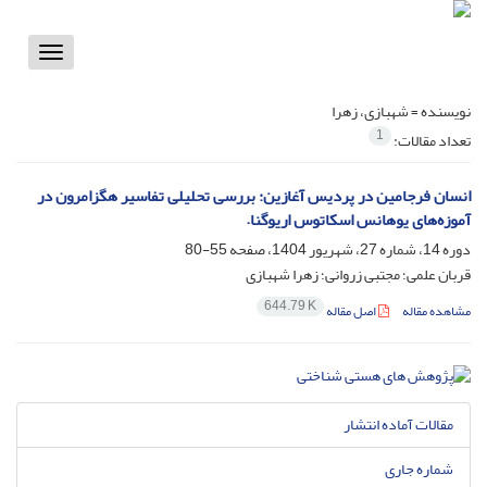
Toggle
vigation
نویسنده =
شهبازی، زهرا
1
تعداد مقالات:
انسان فرجامین در پردیس آغازین: بررسی تحلیلی تفاسیر هگزامرون در
آموزه‌های یوهانس اسکاتوس اریوگنا.
دوره 14، شماره 27، شهریور 1404، صفحه
55-80
قربان علمی؛ مجتبی زروانی؛ زهرا شهبازی
644.79 K
مشاهده مقاله
اصل مقاله
مقالات آماده انتشار
شماره جاری