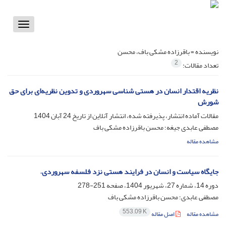
Toggle
vigation
نویسنده =
باقرزاده مشکی باف، محسن
2
تعداد مقالات:
نظریه اقتدار انسان در هستی شناسی سهروردی و تدوین نظریه‌ای برای حق
شورش
مقالات آماده انتشار، پذیرفته شده، انتشار آنلاین از تاریخ
24 آبان 1404
مصطفی عابدی جیغه؛ محسن باقرزاده مشکی باف
مشاهده مقاله
جایگاه سیاست و انسان در فرایند هستی نزد فلسفه سهروردی.
دوره 14، شماره 27، شهریور 1404، صفحه
251-278
مصطفی عابدی؛ محسن باقرزاده مشکی باف
553.09 K
مشاهده مقاله
اصل مقاله