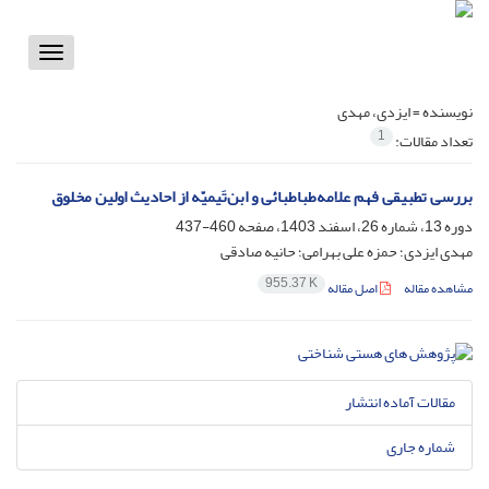
Toggle
vigation
نویسنده =
ایزدی، مهدی
1
تعداد مقالات:
بررسی تطبیقی فهم علامه‌طباطبائی و ابن‌تَیمیّه از احادیث اولین‌ مخلوق
دوره 13، شماره 26، اسفند 1403، صفحه
460-437
مهدی ایزدی؛ حمزه علی بهرامی؛ حانیه صادقی
955.37 K
مشاهده مقاله
اصل مقاله
مقالات آماده انتشار
شماره جاری