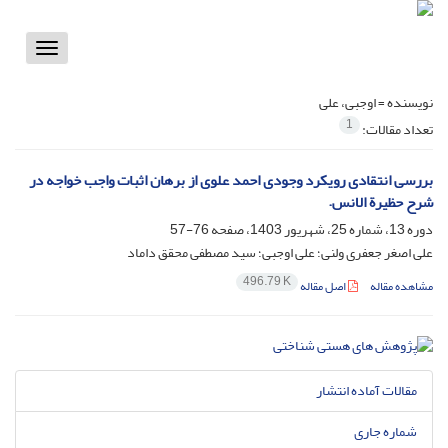
Toggle
vigation
نویسنده =
اوجبی، علی
1
تعداد مقالات:
بررسی انتقادی رویکرد وجودی احمد علوی از برهان اثبات واجب خواجه در
شرح حظیرة الانس.
دوره 13، شماره 25، شهریور 1403، صفحه
76-57
علی اصغر جعفری ولنی؛ علی اوجبی؛ سید مصطفی محقق داماد
496.79 K
مشاهده مقاله
اصل مقاله
مقالات آماده انتشار
شماره جاری