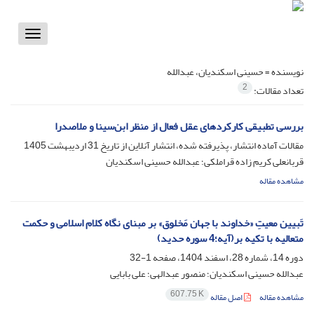
Toggle
vigation
نویسنده =
حسینی اسکندیان، عبدالله
2
تعداد مقالات:
بررسی تطبیقی کارکردهای عقل فعال از منظر ابن‌سینا و ملاصدرا
مقالات آماده انتشار، پذیرفته شده، انتشار آنلاین از تاریخ
31 اردیبهشت 1405
قربانعلی کریم زاده قراملکی؛ عبدالله حسینی اسکندیان
مشاهده مقاله
تَبیین معیتِ «خداوند با جهان مَخلوق» بر مبنای نگاه کلام اسلامی و حکمت
متعالیه با تکیه بر(آیه؛4 سوره حدید)
دوره 14، شماره 28، اسفند 1404، صفحه
1-32
عبدالله حسینی اسکندیان؛ منصور عبدالهی؛ علی بابایی
607.75 K
مشاهده مقاله
اصل مقاله