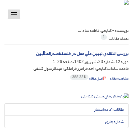
Toggle
vigation
نویسنده =
کتابچی، فاطمه سادات
1
تعداد مقالات:
بررسی انتقادیِ تبیینِ علّیِ عمل در فلسفۀ‌صدرالمتألّهین
دوره 12، شماره 23، شهریور 1402، صفحه
26-1
فاطمه سادات کتابچی؛ احد فرامرز قراملکی؛ عبدالرسول کشفی
388.33 K
مشاهده مقاله
اصل مقاله
مقالات آماده انتشار
شماره جاری