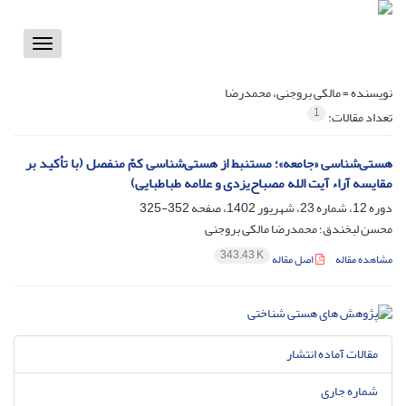
Toggle
vigation
نویسنده =
مالکی بروجنی، محمدرضا
1
تعداد مقالات:
هستی‌شناسی «جامعه»؛ مستنبط از هستی‌شناسی کمّ منفصل (با تأکید بر
مقایسه آراء آیت الله مصباح‌یزدی و علامه طباطبایی)
دوره 12، شماره 23، شهریور 1402، صفحه
352-325
محسن لبخندق؛ محمدرضا مالکی بروجنی
343.43 K
مشاهده مقاله
اصل مقاله
مقالات آماده انتشار
شماره جاری