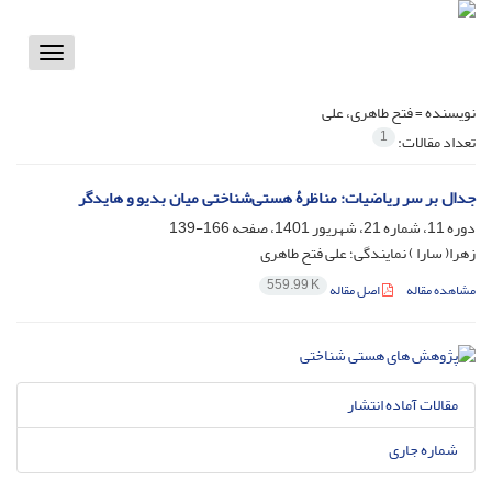
Toggle
vigation
نویسنده =
فتح طاهری، علی
1
تعداد مقالات:
جدال بر سر ریاضیات: مناظرۀ هستی‌شناختی میان بدیو و هایدگر
دوره 11، شماره 21، شهریور 1401، صفحه
166-139
زهرا( سارا ) نمایندگی؛ علی فتح طاهری
559.99 K
مشاهده مقاله
اصل مقاله
مقالات آماده انتشار
شماره جاری