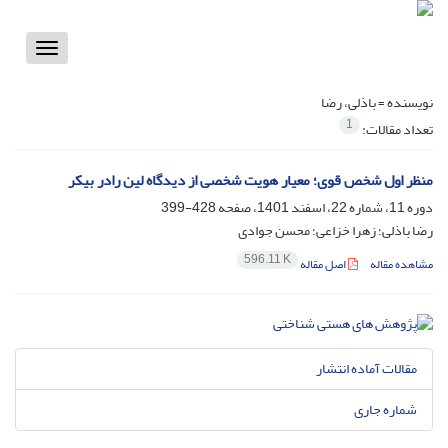
Toggle
vigation
نویسنده =
باذلی، رضا
1
تعداد مقالات:
‌منظر اول شخص قوی؛ معیار هویت شخصی از دیدگاه لین رادر بیکر
دوره 11، شماره 22، اسفند 1401، صفحه
428-399
رضا باذلی؛ زهرا خزاعی؛ محسن جوادی
596.11 K
مشاهده مقاله
اصل مقاله
مقالات آماده انتشار
شماره جاری