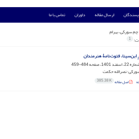
ویسندگان
ارسال مقاله
داوران
تماس با ما
چم سورکی، بهرام
1
ات:
رِ ابن‌سینا، فتوت‌نامۀ هنرمندان
484-459
سورکی؛ نصرالله حکمت
385.38 K
ه
اصل مقاله