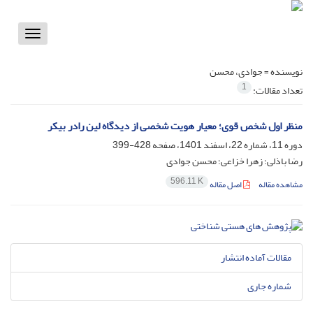
Toggle
vigation
نویسنده =
جوادی، محسن
1
تعداد مقالات:
‌منظر اول شخص قوی؛ معیار هویت شخصی از دیدگاه لین رادر بیکر
دوره 11، شماره 22، اسفند 1401، صفحه
428-399
رضا باذلی؛ زهرا خزاعی؛ محسن جوادی
596.11 K
مشاهده مقاله
اصل مقاله
مقالات آماده انتشار
شماره جاری