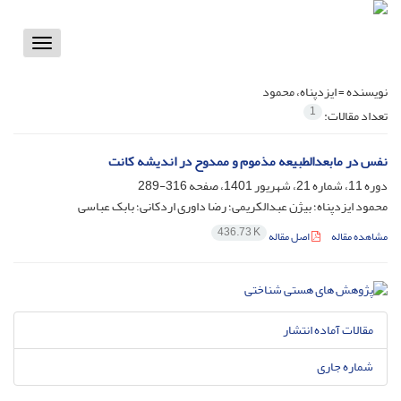
Toggle
vigation
نویسنده =
ایزدپناه، محمود
1
تعداد مقالات:
نفس در مابعدالطبیعه مذموم و ممدوح در اندیشه کانت
دوره 11، شماره 21، شهریور 1401، صفحه
316-289
محمود ایزدپناه؛ بیژن عبدالکریمی؛ رضا داوری اردکانی؛ بابک عباسی
436.73 K
مشاهده مقاله
اصل مقاله
مقالات آماده انتشار
شماره جاری