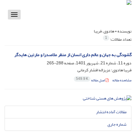
Toggle
vigation
نویسنده =
هادوی، فریبا
1
تعداد مقالات:
گشودگی به جهان و عالم داری انسان از منظر ملاصدرا و مارتین هایدگر
دوره 11، شماره 21، شهریور 1401، صفحه
288-265
فریبا هادوی؛ عزیزاله افشار کرمانی
549.9 K
مشاهده مقاله
اصل مقاله
مقالات آماده انتشار
شماره جاری