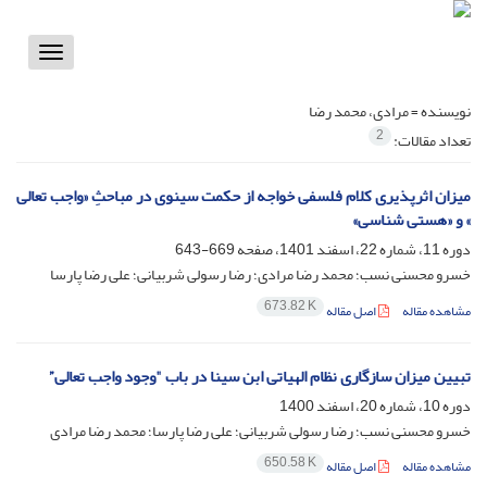
Toggle
vigation
نویسنده =
مرادی، محمد رضا
2
تعداد مقالات:
میزان اثرپذیری کلام فلسفی خواجه از حکمت سینوی در مباحثِ «واجب تعالی
» و «هستی شناسی»
دوره 11، شماره 22، اسفند 1401، صفحه
669-643
خسرو محسنی نسب؛ محمد رضا مرادی؛ رضا رسولی شربیانی؛ علی رضا پارسا
673.82 K
مشاهده مقاله
اصل مقاله
تبیین میزان سازگاری نظام الهیاتی ابن سینا در باب "وجود واجب تعالی”
دوره 10، شماره 20، اسفند 1400
خسرو محسنی نسب؛ رضا رسولی شربیانی؛ علی رضا پارسا؛ محمد رضا مرادی
650.58 K
مشاهده مقاله
اصل مقاله