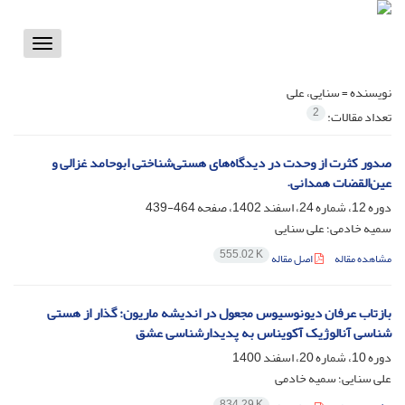
Toggle
vigation
نویسنده =
سنایی، علی
2
تعداد مقالات:
صدور کثرت از وحدت در دیدگاه‌های هستی‌شناختی ابوحامد غزالی و
عین‌القضات همدانی.
دوره 12، شماره 24، اسفند 1402، صفحه
464-439
سمیه خادمی؛ علی سنایی
555.02 K
مشاهده مقاله
اصل مقاله
بازتاب عرفان دیونوسیوس مجعول در اندیشه ماریون: گذار از هستی
شناسی آنالوژیک آکویناس به پدیدارشناسی عشق
دوره 10، شماره 20، اسفند 1400
علی سنایی؛ سمیه خادمی
834.29 K