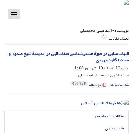
Toggle
vigation
نویسنده =
اسماعیلی، محمدعلی
1
تعداد مقالات:
الهیات سلبی در حوزۀ هستی‌شناسی صفات الهی در اندیشۀ شیخ صدوق و
سعدیا گائون یهودی
دوره 10، شماره 19، شهریور 1400
محمد اکبری؛ محمدعلی اسماعیلی
458.92 K
مشاهده مقاله
اصل مقاله
مقالات آماده انتشار
شماره جاری