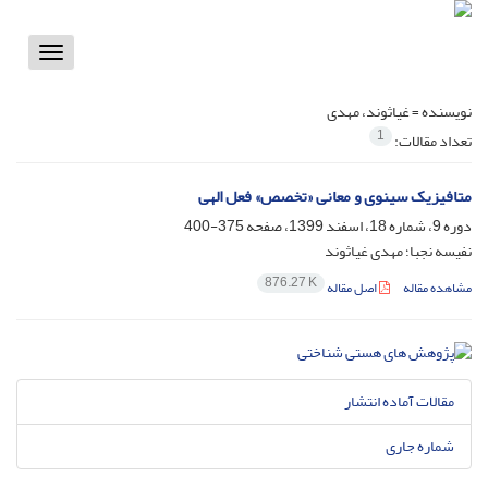
Toggle
vigation
نویسنده =
غیاثوند، مهدی
1
تعداد مقالات:
متافیزیک سینوی و معانی «تخصص» فعل الهی
دوره 9، شماره 18، اسفند 1399، صفحه
375-400
نفیسه نجبا؛ مهدی غیاثوند
876.27 K
مشاهده مقاله
اصل مقاله
مقالات آماده انتشار
شماره جاری