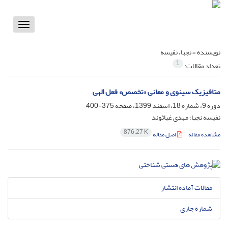
Toggle
vigation
نویسنده =
نجبا، نفیسه
1
تعداد مقالات:
متافیزیک سینوی و معانی «تخصص» فعل الهی
دوره 9، شماره 18، اسفند 1399، صفحه
375-400
نفیسه نجبا؛ مهدی غیاثوند
876.27 K
مشاهده مقاله
اصل مقاله
مقالات آماده انتشار
شماره جاری