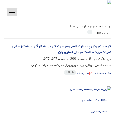
Toggle
vigation
نویسنده =
نوروز برازجانی، ویدا
1
تعداد مقالات:
کاربست روش پدیدارشناسی هرمنوتیکی در آشکارگی سرشت زیبایی
نمونه مورد مطالعه: میدان نقش‌جهان
دوره 9، شماره 18، اسفند 1399، صفحه
467-497
سمانه امامی کوپائی؛ ویدا نوروز برازجانی؛ محمد جواد صافیان
1.81 M
مشاهده مقاله
اصل مقاله
مقالات آماده انتشار
شماره جاری