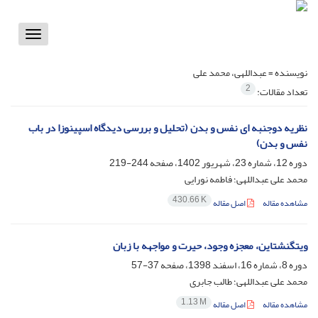
Toggle
vigation
نویسنده =
عبداللهی، محمد علی
2
تعداد مقالات:
نظریه دوجنبه ای نفس و بدن (تحلیل و بررسی دیدگاه اسپینوزا در باب
نفس و بدن)
دوره 12، شماره 23، شهریور 1402، صفحه
244-219
محمد علی عبداللهی؛ فاطمه نورایی
430.66 K
مشاهده مقاله
اصل مقاله
ویتگنشتاین، معجزه وجود، حیرت و مواجهه با زبان
دوره 8، شماره 16، اسفند 1398، صفحه
37-57
محمد علی عبداللهی؛ طالب جابری
1.13 M
مشاهده مقاله
اصل مقاله