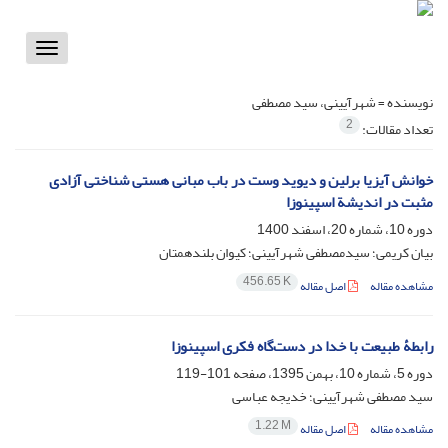
Toggle
vigation
نویسنده =
شهرآیینی، سید مصطفی
2
تعداد مقالات:
خوانش آیزیا برلین و دیوید وست در باب مبانی هستی شناختی آزادی
مثبت در اندیشة اسپینوزا
دوره 10، شماره 20، اسفند 1400
بیان کریمی؛ سیدمصطفی شهرآیینی؛ کیوان بلندهمتان
456.65 K
مشاهده مقاله
اصل مقاله
رابطۀ طبیعت با خدا در دست‌گاه فکری اسپینوزا
دوره 5، شماره 10، بهمن 1395، صفحه
101-119
سید مصطفی شهرآیینی؛ خدیجه عباسی
1.22 M
مشاهده مقاله
اصل مقاله