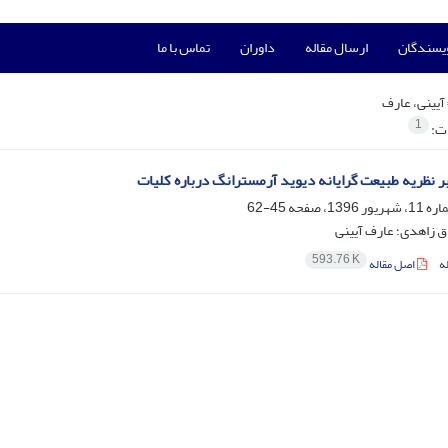
ویسندگان
ارسال مقاله
داوران
تماس با ما
آیینی، عارف
1
ات:
بر نظریه طبیعت گرایانه دیوید آرمسترانگ درباره کلیات
45-62
 زاهدی؛ عارف آیینی
593.76 K
ه
اصل مقاله