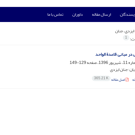
ویسندگان
ارسال مقاله
داوران
تماس با ما
ایزدی، جنان
1
ات:
 در مبانی قاعدة الواحد
129-149
ان؛ جنان ایزدی
365.21 K
ه
اصل مقاله