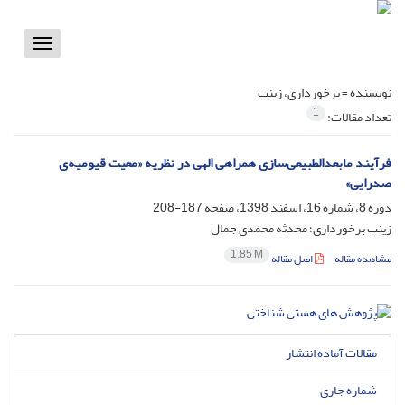
Toggle
vigation
نویسنده =
برخورداری، زینب
1
تعداد مقالات:
فرآیند مابعدالطبیعی‌سازی همراهی الهی در نظریه «معیت قیومیه‌ی
صدرایی»
دوره 8، شماره 16، اسفند 1398، صفحه
187-208
زینب برخورداری؛ محدثه محمدی جمال
1.85 M
مشاهده مقاله
اصل مقاله
مقالات آماده انتشار
شماره جاری