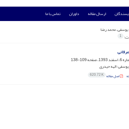
ویسندگان
ارسال مقاله
داوران
تماس با ما
یوسفی، محمد رضا
1
ات:
عرفانی
109-138
یوسفی؛ الهه حیدری
620.72 K
ه
اصل مقاله