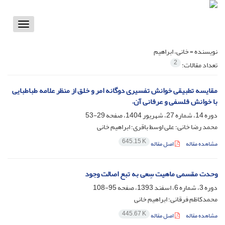
Toggle
vigation
نویسنده =
خانی، ابراهیم
2
تعداد مقالات:
مقایسه تطبیقی خوانش تفسیری دوگانه امر و خلق از منظر علامه طباطبایی
با خوانش فلسفی و عرفانی آن.
دوره 14، شماره 27، شهریور 1404، صفحه
29-53
محمد رضا خانی؛ علی اوسط باقری؛ ابراهیم خانی
645.15 K
مشاهده مقاله
اصل مقاله
وحدت مقسمی ماهیت سِعی به تبع اصالت وجود
دوره 3، شماره 6، اسفند 1393، صفحه
95-108
محمدکاظم فرقانی؛ ابراهیم خانی
445.67 K
مشاهده مقاله
اصل مقاله