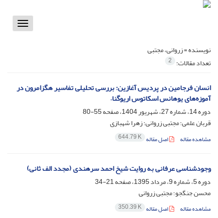
Toggle
vigation
نویسنده =
زروانی، مجتبی
2
تعداد مقالات:
انسان فرجامین در پردیس آغازین: بررسی تحلیلی تفاسیر هگزامرون در
آموزه‌های یوهانس اسکاتوس اریوگنا.
دوره 14، شماره 27، شهریور 1404، صفحه
55-80
قربان علمی؛ مجتبی زروانی؛ زهرا شهبازی
644.79 K
مشاهده مقاله
اصل مقاله
وجودشناسی عرفانی به روایت شیخ احمد سرهندی (مجدد الف ثانی)
دوره 5، شماره 9، مرداد 1395، صفحه
21-34
محسن جنگجو؛ مجتبی زروانی
350.39 K
مشاهده مقاله
اصل مقاله