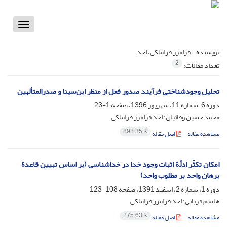
Toggle
vigation
نویسنده =
فرامرز قراملکی، احد
2
تعداد مقالات:
تحلیل وجودشناختی فرآیند صدور فعل از منظر ابن‌سینا و صدرالمتألهین
دوره 6، شماره 11، شهریور 1396، صفحه
1-23
محمد حسین وفائیان؛ احد فرامرز قراملکی
898.35 K
مشاهده مقاله
اصل مقاله
امکان تکثّر ادلّة اثبات وجود خدا در خداشناسی (بر اساس تبیین قاعدة
برهان واحد بر مطلوب واحد)
دوره 1، شماره 2، اسفند 1391، صفحه
108-123
هاشم قربانی؛ احد فرامرز قراملکی
275.63 K
مشاهده مقاله
اصل مقاله