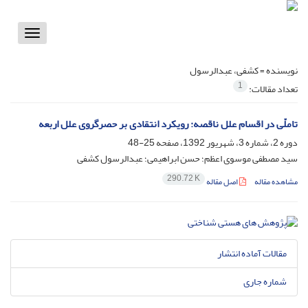
Toggle
vigation
نویسنده =
کشفی، عبدالرسول
1
تعداد مقالات:
تاملّی در اقسام علل ناقصه: رویکرد انتقادی بر حصرگروی علل اربعه
دوره 2، شماره 3، شهریور 1392، صفحه
25-48
سید مصطفی موسوی اعظم؛ حسن ابراهیمی؛ عبدالرسول کشفی
290.72 K
مشاهده مقاله
اصل مقاله
مقالات آماده انتشار
شماره جاری